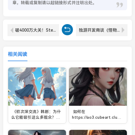
章，转载或复制请以超链接形式并注明出处。
破4000万大关！Steam在线人数创新高 2月佳作扎堆居功至伟
独游开发商谈《怪物猎人：荒野》：它发售后 我游戏卖不出去了！
相关阅读
《初次深交流》韩剧：为什
如何在
么它能吸引这么多观众？爱
https://ao3.cubeart.club/
情与职场中的真实与挑战解
创作并加入活跃社区：一个
析
新手创作者的全方位指南