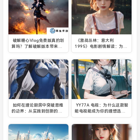
破解糖心Vlog免费版真的划
《激战丛林：意大利
算吗？了解破解版本带来的
1995》电影剧情解读：为何
安全隐患与风险
战士们在丛林中面临生死抉
择？
如何在理论厨房中突破思维
YY77A 电视：为什么这款智
的边界：从实践到创新的完
能电视能成为你的理想选
美融合
择？