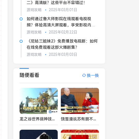
二》高清版？这些平台不容错过！
游戏攻略
2025年03月01日
如何通过鲁大师影院在线观看电视视
频？体验高清大屏观看，享受影视内容
的魅力
游戏攻略
2025年02月22日
《尼姑三姐妹2》免费播放电视剧：如何
在线免费观看这部火爆剧集？
游戏攻略
2025年03月03日
随便看看
换一换
龙之谷世界战神技能如何加点
饶雪漫说苏有朋不用整过容的演员：会破坏角色的真实感