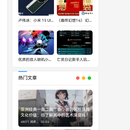
卢伟冰：小米 15 Ultra 手机中国市场平销期大约是上代 2 倍
《最终幻想14》 幻想药新年折扣！「幻想福袋」限时来袭！
优质的双人联机小游戏大全2025 双人联机小游戏有哪些介绍
亡灵日记新手入坑指南
热门文章
亚洲经典一曲二曲三曲小说的区别及其
文化价值：你了解其中的艺术深度吗？
48371 阅读 ，
02-24