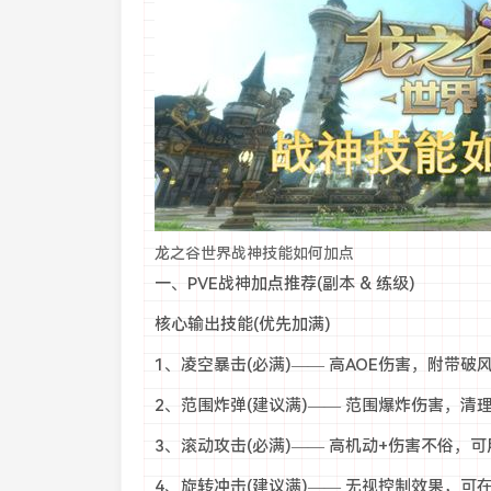
龙之谷世界战神技能如何加点
一、PVE战神加点推荐(副本 & 练级)
核心输出技能(优先加满)
1、凌空暴击(必满)—— 高AOE伤害，附带破
2、范围炸弹(建议满)—— 范围爆炸伤害，清
3、滚动攻击(必满)—— 高机动+伤害不俗，可
4、旋转冲击(建议满)—— 无视控制效果，可