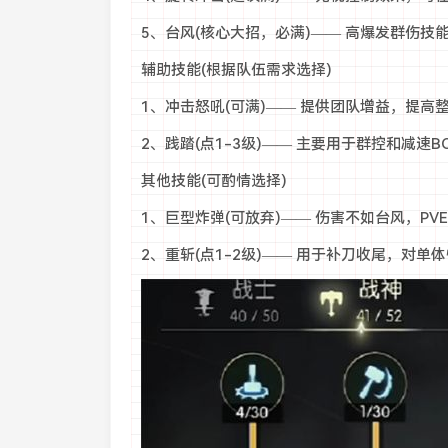
5、台风(核心大招，必满)—— 高爆发群伤技
辅助技能(根据队伍需求选择)
1、冲击怒吼(可满)—— 提供团队增益，提高
2、践踏(点1-3级)—— 主要用于群控和减速
其他技能(可酌情选择)
1、巨型炸弹(可放弃)—— 伤害不如台风，PV
2、重斩(点1-2级)—— 用于补刀收尾，对单