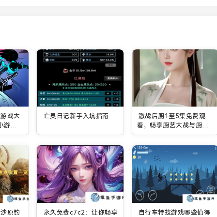
小游戏大
亡灵日记新手入坑指南
激战后厨1至5集免费观
机小游戏
看，畅享厨艺大战与厨师
成长之路
堑沙原钓
永久免费c7c2：让你畅享
自行车特技游戏哪些值得