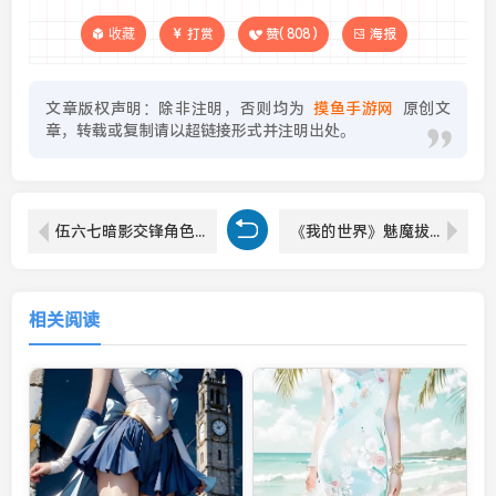
收藏
打赏
赞(
808
)
海报
文章版权声明：除非注明，否则均为
摸鱼手游网
原创文
章，转载或复制请以超链接形式并注明出处。
伍六七暗影交锋角色有哪些 伍六七暗影交锋强力角色推荐
《我的世界》魅魔拔萝卜攻略与玩法解析
相关阅读