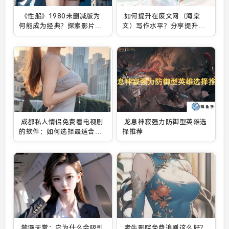
《性船》1980未删减版为
如何提升在废文网（海棠
何能成为经典？探索影片背
文）写作水平？分享提升创
后的文化冲击与影响
作能力的技巧
成都私人情侣免费看电视剧
龙息神寂强力防御型英雄选
的软件：如何选择最适合你
择推荐
的平台
禁漫天堂：它为什么会吸引
老牛影院免费追剧这么好？