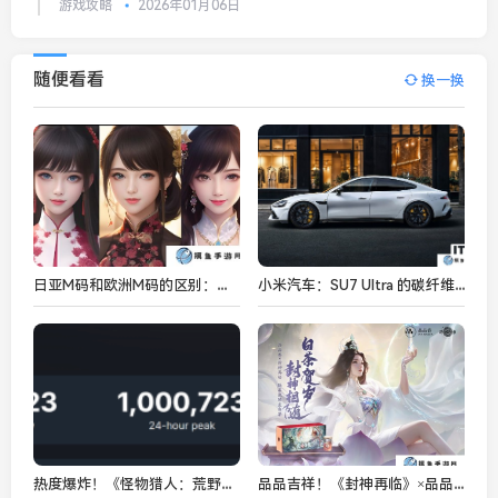
游戏攻略
2026年01月06日
随便看看
换一换
日亚M码和欧洲M码的区别：如何选择适合自己的服装尺码？
小米汽车：SU7 Ultra 的碳纤维双风道前舱盖受损后大部分情况下只能更换
热度爆炸！《怪物猎人：荒野》Steam玩家数破百万
品品吉祥！《封神再临》×品品香福鼎白茶正式达成合作！