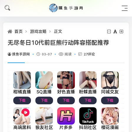
首页
游戏攻略
正文
无尽冬日10代前巨熊行动阵容搭配推荐
摸鱼手游网
03-07
阅读
27评论
柑橘直播
SQ直播
好色直播
粉蝶直播
同城交友
下载
下载
下载
下载
下载
高端黑料
狼友社区
片多多
抖阴社区
樱花漫画